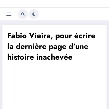
Aller
Trivela
L'actualité du football
au
contenu
portugais
Fabio Vieira, pour écrire
la dernière page d’une
histoire inachevée