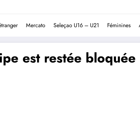
Trivela
L'actualité du football port
étranger
Mercato
Seleçao U16 – U21
Féminines
ipe est restée bloquée 