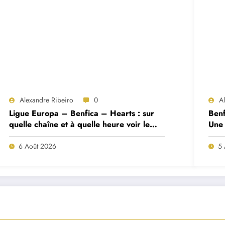
Alexandre Ribeiro
0
A
Ligue Europa – Benfica – Hearts : sur
Benf
quelle chaîne et à quelle heure voir le
Une 
match ?
deux
6 Août 2026
5 