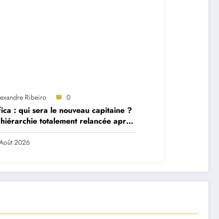
lexandre Ribeiro
0
ica : qui sera le nouveau capitaine ?
hiérarchie totalement relancée après
 départs majeurs
Août 2026