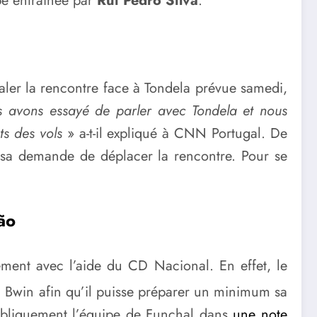
pe entraînée par
Rui Pedro Silva
.
caler la rencontre face à Tondela prévue samedi,
 avons essayé de parler avec Tondela et nous
s des vols
» a-t-il expliqué à CNN Portugal. De
 sa demande de déplacer la rencontre. Pour se
ão
ement avec l’aide du CD Nacional. En effet, le
 Bwin afin qu’il puisse préparer un minimum sa
publiquement l’équipe de Funchal dans
une note