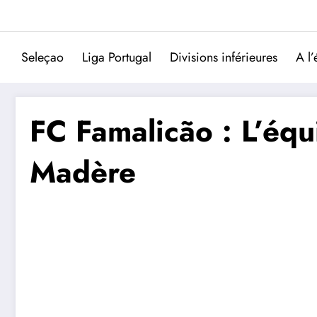
Aller
au
contenu
Seleçao
Liga Portugal
Divisions inférieures
A l’
FC Famalicão : L’équ
Madère