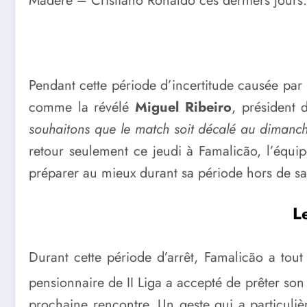
Madère – Cristiano Ronaldo ces derniers jours.
Pendant cette période d’incertitude causée par 
comme la révélé
Miguel Ribeiro
, président 
souhaitons que le match soit décalé au dimanc
retour seulement ce jeudi à Famalicão, l’équ
préparer au mieux durant sa période hors de sa 
L
Durant cette période d’arrêt, Famalicão a tou
pensionnaire de II Liga a accepté de prêter son 
prochaine rencontre. Un geste qui a particul