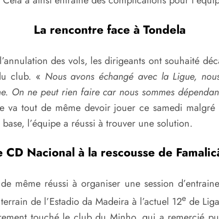
 Cela a ainsi entrainé des complications pour l’équi
La rencontre face à Tondela
l’annulation des vols, les dirigeants ont souhaité dé
du club. «
Nous avons échangé avec la Ligue, nous
he. On ne peut rien faire car nous sommes dépendant
ipe va tout de même devoir jouer ce samedi malgré
base, l’équipe a réussi à trouver une solution.
e CD Nacional à la rescousse de Famalic
t de même réussi à organiser une session d’entrain
e
terrain de l’Estadio da Madeira à l’actuel 12
de Liga
ièrement touché le club du Minho, qui a remercié 