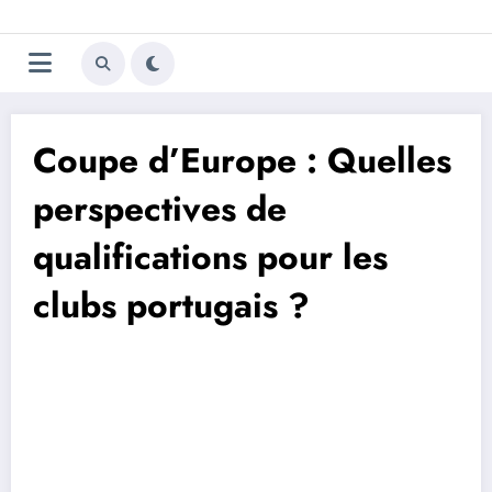
Aller
Trivela
L'actualité du football
au
contenu
portugais
Coupe d’Europe : Quelles
perspectives de
qualifications pour les
clubs portugais ?