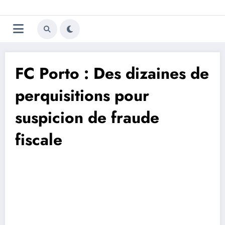
Aller
Trivela
L'actualité du football
au
contenu
portugais
FC Porto : Des dizaines de
perquisitions pour
suspicion de fraude
fiscale