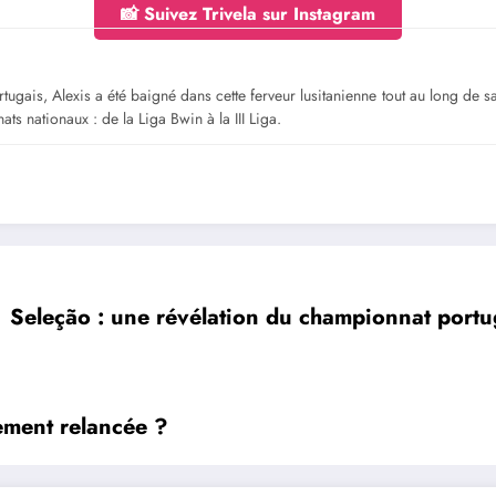
📸 Suivez Trivela sur Instagram
gais, Alexis a été baigné dans cette ferveur lusitanienne tout au long de sa jeu
ts nationaux : de la Liga Bwin à la III Liga.
Seleção : une révélation du championnat portug
nement relancée ?