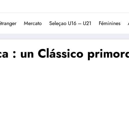
Trivela
L'actualité du football port
étranger
Mercato
Seleçao U16 – U21
Féminines
a : un Clássico primord