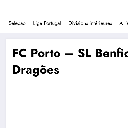
Aller
au
contenu
Seleçao
Liga Portugal
Divisions inférieures
A l’
FC Porto – SL Benfic
Dragões