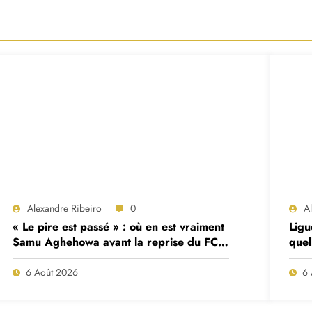
Alexandre Ribeiro
0
A
« Le pire est passé » : où en est vraiment
Ligu
Samu Aghehowa avant la reprise du FC
quel
Porto ?
mat
6 Août 2026
6 