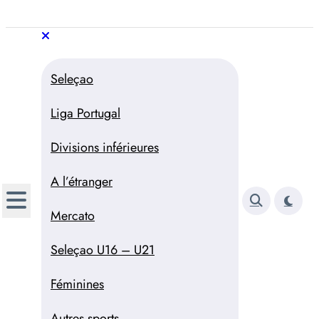
Aller
au
Trivela
L'actualité du football
contenu
portugais
Trivela
L'actualité du football portugais
Seleçao
Liga Portugal
Divisions inférieures
A l’étranger
Mercato
Seleçao U16 – U21
Féminines
Autres sports