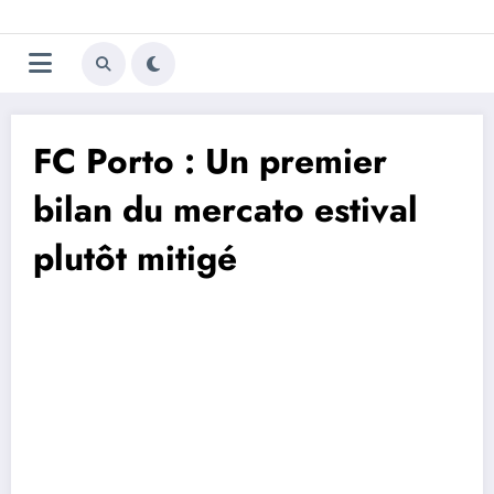
Aller
Trivela
L'actualité du football
au
contenu
portugais
FC Porto : Un premier
bilan du mercato estival
plutôt mitigé