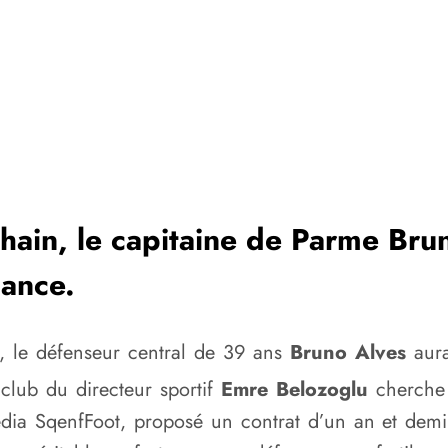
chain, le capitaine de Parme Bru
sance.
n, le défenseur central de 39 ans
Bruno Alves
aurai
 club du directeur sportif
Emre Belozoglu
cherche 
édia SqenfFoot,
proposé un contrat d’un an et demi