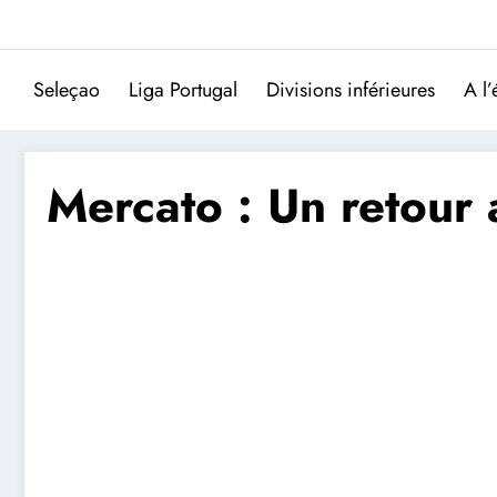
Aller
au
contenu
Seleçao
Liga Portugal
Divisions inférieures
A l’
Mercato : Un retour