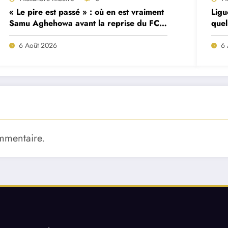
« Le pire est passé » : où en est vraiment
Ligu
Samu Aghehowa avant la reprise du FC
quel
Porto ?
mat
6 Août 2026
6 
mmentaire.