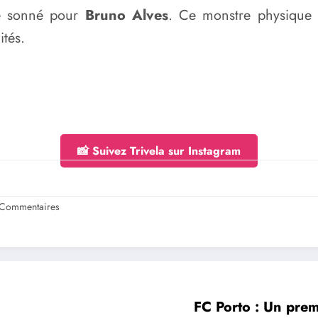
re sonné pour
Bruno Alves
. Ce monstre physique s
ités.
📸 Suivez Trivela sur Instagram
Commentaires
FC Porto : Un premi