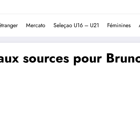
Trivela
L'actualité du football port
étranger
Mercato
Seleçao U16 – U21
Féminines
 aux sources pour Brun