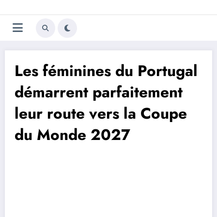
Aller
Trivela
L'actualité du football
au
contenu
portugais
Les féminines du Portugal
démarrent parfaitement
leur route vers la Coupe
du Monde 2027