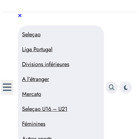
Aller
au
Trivela
L'actualité du football
contenu
portugais
Trivela
L'actualité du football portugais
Seleçao
Liga Portugal
Divisions inférieures
A l’étranger
Mercato
Seleçao U16 – U21
Féminines
Autres sports