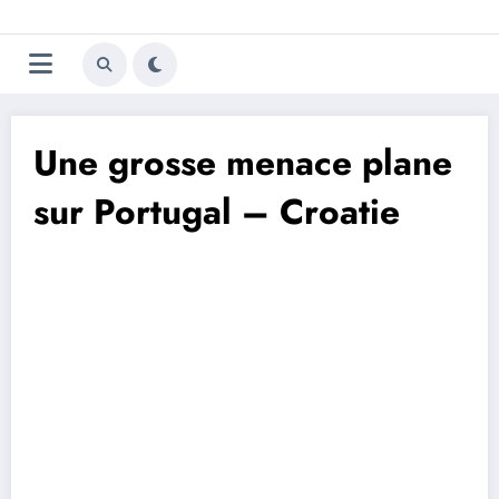
Aller
Trivela
L'actualité du football
au
contenu
portugais
Une grosse menace plane
sur Portugal – Croatie