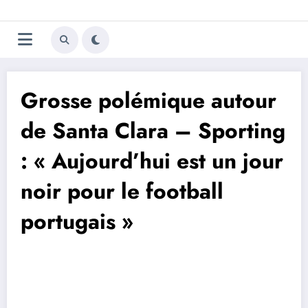
Aller
Trivela
L'actualité du football
au
contenu
portugais
Grosse polémique autour
de Santa Clara – Sporting
: « Aujourd’hui est un jour
noir pour le football
portugais »