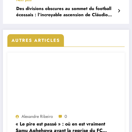
Next post
Des divisions obscures au sommet du football
écossais : l’incroyable ascension de Cláudio
Braga
AUTRES ARTICLES
Alexandre Ribeiro
0
« Le pire est passé » : où en est vraiment
Samu Aghehowa avant la reprise du FC