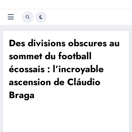
Aller
Trivela
L'actualité du football
au
contenu
portugais
Des divisions obscures au
sommet du football
écossais : l’incroyable
ascension de Cláudio
Braga