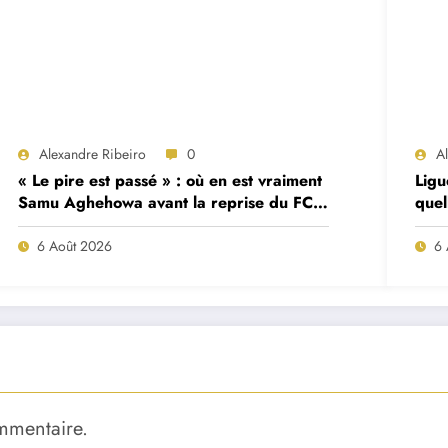
Alexandre Ribeiro
0
A
« Le pire est passé » : où en est vraiment
Ligu
Samu Aghehowa avant la reprise du FC
quel
Porto ?
mat
6 Août 2026
6 
mmentaire.