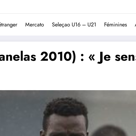
Trivela
L'actualité du football port
étranger
Mercato
Seleçao U16 – U21
Féminines
las 2010) : « Je sens 