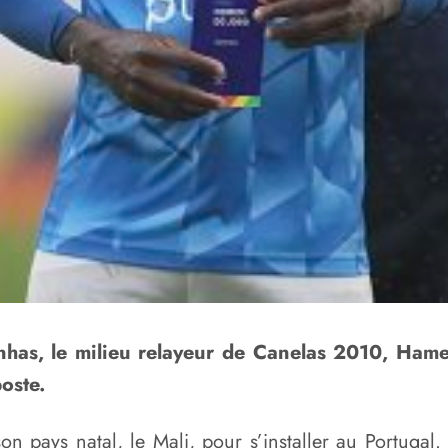
has, le milieu relayeur de Canelas 2010, Hame
oste.
son pays natal, le Mali, pour s’installer au Portuga