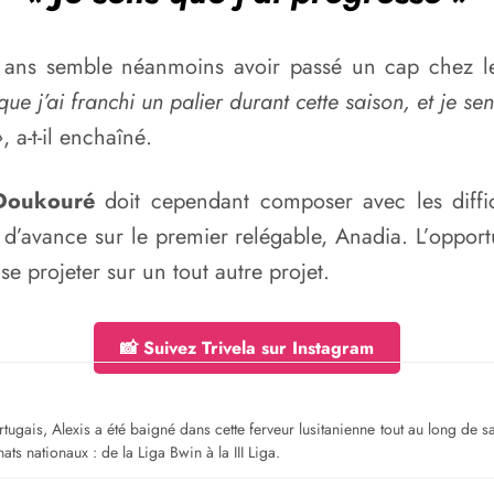
 ans semble néanmoins avoir passé un cap chez le
ue j’ai franchi un palier durant cette saison, et je s
»
, a-t-il enchaîné.
Doukouré
doit cependant composer avec les diffic
d’avance sur le premier relégable, Anadia. L’opportu
se projeter sur un tout autre projet.
📸 Suivez Trivela sur Instagram
gais, Alexis a été baigné dans cette ferveur lusitanienne tout au long de sa jeu
ts nationaux : de la Liga Bwin à la III Liga.