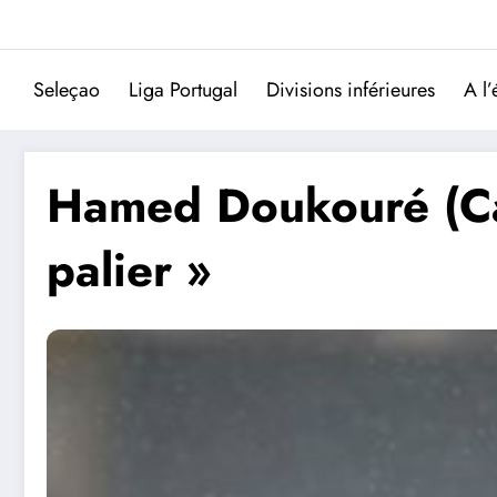
Aller
au
contenu
Seleçao
Liga Portugal
Divisions inférieures
A l’
Hamed Doukouré (Cane
palier »