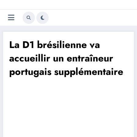
Aller
Trivela
L'actualité du football
au
contenu
portugais
La D1 brésilienne va
accueillir un entraîneur
portugais supplémentaire