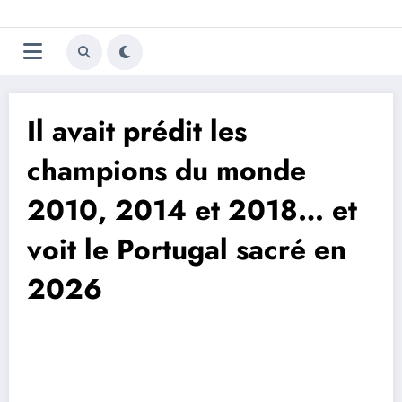
Aller
Trivela
L'actualité du football
au
contenu
portugais
Il avait prédit les
champions du monde
2010, 2014 et 2018… et
voit le Portugal sacré en
2026