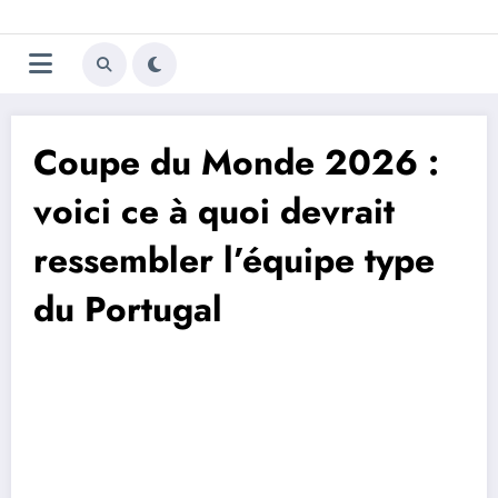
Aller
Trivela
L'actualité du football
au
contenu
portugais
Coupe du Monde 2026 :
voici ce à quoi devrait
ressembler l’équipe type
du Portugal