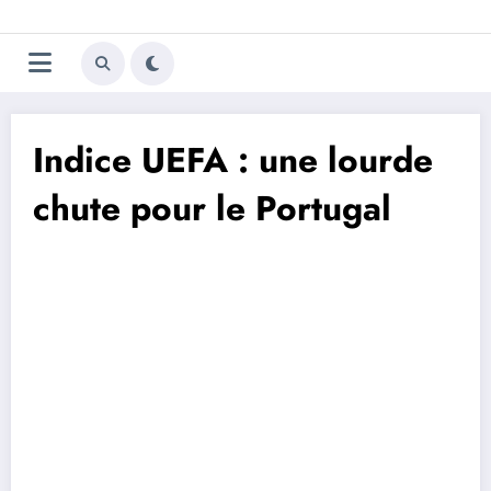
Aller
Trivela
L'actualité du football
au
contenu
portugais
Indice UEFA : une lourde
chute pour le Portugal