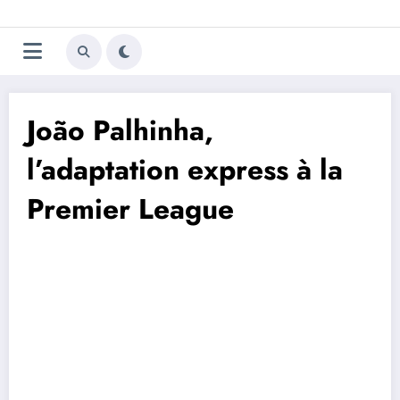
Aller
Trivela
L'actualité du football
au
contenu
portugais
João Palhinha,
l’adaptation express à la
Premier League