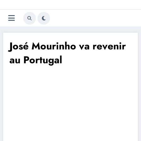
Aller
Trivela
L'actualité du football
au
contenu
portugais
José Mourinho va revenir
au Portugal