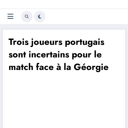
Aller
Trivela
L'actualité du football
au
contenu
portugais
Trois joueurs portugais
sont incertains pour le
match face à la Géorgie