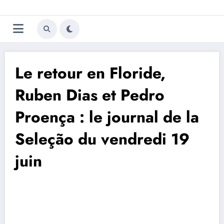
Aller
Trivela
L'actualité du football
au
contenu
portugais
Le retour en Floride,
Ruben Dias et Pedro
Proença : le journal de la
Seleção du vendredi 19
juin