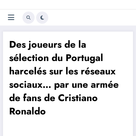
Aller
Trivela
L'actualité du football
au
contenu
portugais
Des joueurs de la
sélection du Portugal
harcelés sur les réseaux
sociaux… par une armée
de fans de Cristiano
Ronaldo