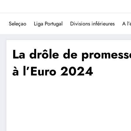
Aller
au
contenu
Seleçao
Liga Portugal
Divisions inférieures
A l’
La drôle de promesse
à l’Euro 2024