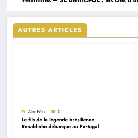
Féminines – SL Benfica-OL : les clés d’u
AUTRES ARTICLES
Alex Félix
0
Le fils de la légende brésilienne
Ronaldinho débarque au Portugal