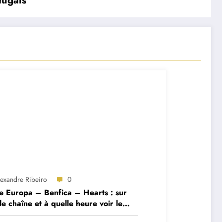
tugais
lexandre Ribeiro
0
e Europa – Benfica – Hearts : sur
le chaîne et à quelle heure voir le
ch ?