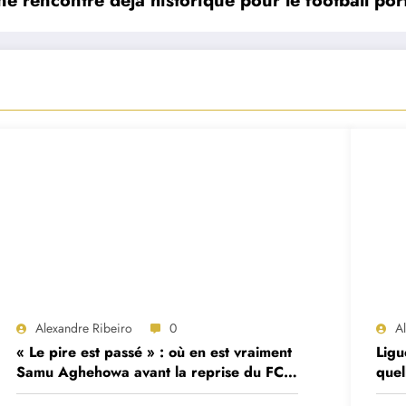
ne rencontre déjà historique pour le football por
Alexandre Ribeiro
0
A
« Le pire est passé » : où en est vraiment
Ligu
Samu Aghehowa avant la reprise du FC
quel
Porto ?
mat