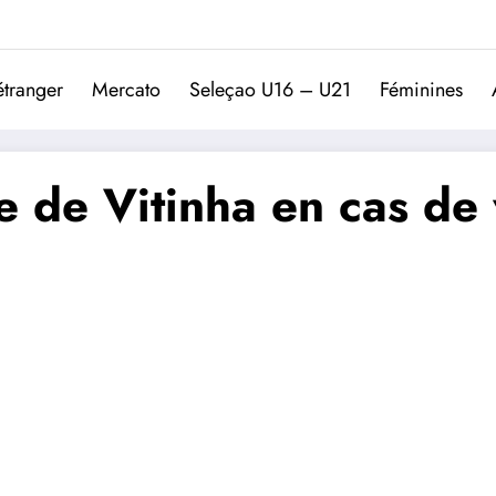
Trivela
L'actualité du football port
étranger
Mercato
Seleçao U16 – U21
Féminines
 de Vitinha en cas de 