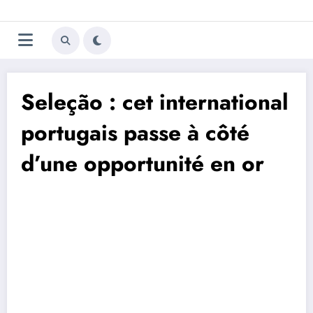
Aller
Trivela
L'actualité du football
au
contenu
portugais
Seleção : cet international
portugais passe à côté
d’une opportunité en or