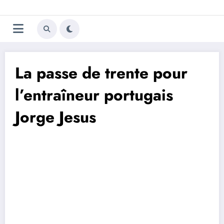
Aller
Trivela
L'actualité du football
au
contenu
portugais
La passe de trente pour
l’entraîneur portugais
Jorge Jesus