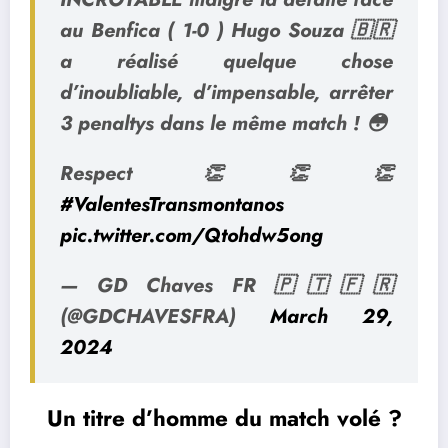
au Benfica ( 1-0 ) Hugo Souza 🇧🇷
a réalisé quelque chose
d’inoubliable, d’impensable, arrêter
3 penaltys dans le même match ! 😳
Respect 👏👏👏
#ValentesTransmontanos
pic.twitter.com/Qtohdw5ong
— GD Chaves FR 🇵🇹🇫🇷
(@GDCHAVESFRA)
March 29,
2024
Un titre d’homme du match volé ?