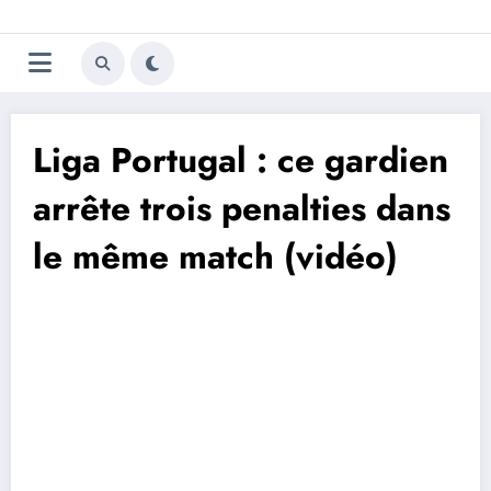
Aller
Trivela
L'actualité du football
au
contenu
portugais
Liga Portugal : ce gardien
arrête trois penalties dans
le même match (vidéo)