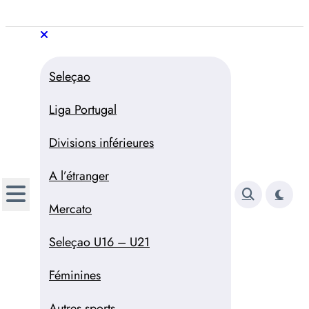
Aller
au
Trivela
L'actualité du football
contenu
portugais
Trivela
L'actualité du football portugais
Seleçao
Liga Portugal
Divisions inférieures
A l’étranger
Mercato
Seleçao U16 – U21
Féminines
Autres sports