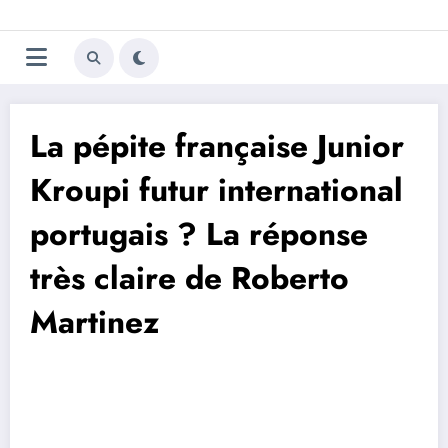
Aller
Trivela
L'actualité du football
au
contenu
portugais
La pépite française Junior
Kroupi futur international
portugais ? La réponse
très claire de Roberto
Martinez