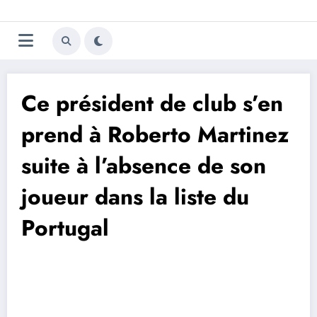
Aller
Trivela
L'actualité du football
au
contenu
portugais
Ce président de club s’en
prend à Roberto Martinez
suite à l’absence de son
joueur dans la liste du
Portugal