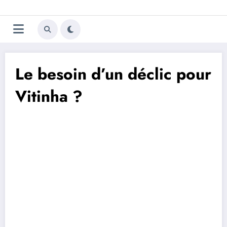
Aller
Trivela
L'actualité du football
au
contenu
portugais
Le besoin d’un déclic pour
Vitinha ?