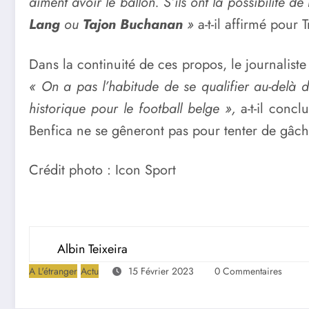
aiment avoir le ballon. S’ils ont la possibilité 
Lang
ou
Tajon Buchanan
»
a-t-il affirmé pour T
Dans la continuité de ces propos, le journaliste
« On a pas l’habitude de se qualifier au-delà
historique pour le football belge »,
a-t-il conc
Benfica ne se gêneront pas pour tenter de gâche
Crédit photo : Icon Sport
Albin Teixeira
A L'étranger
Actu
15 Février 2023
0 Commentaires