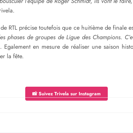
de bousculer l’équipe de Roger Schmidt, ils vont le fa
rivela.
 de RTL précise toutefois que ce huitième de finale 
 des phases de groupes de Ligue des Champions. C’
lu. Egalement en mesure de réaliser une saison his
r la fête.
📸 Suivez Trivela sur Instagram