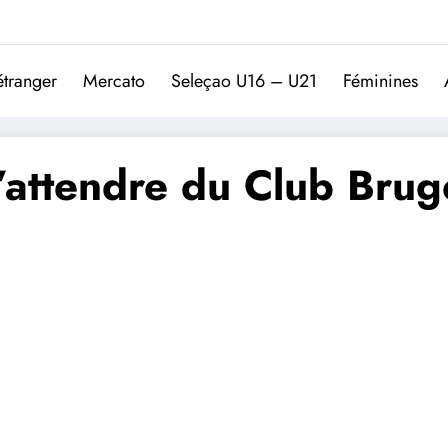
Trivela
L'actualité du football port
étranger
Mercato
Seleçao U16 – U21
Féminines
s’attendre du Club Brug