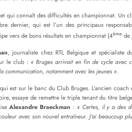
et qui connaît des difficultés en championnat. Un cl
re dernier, qui est l’un des principaux responsa
ème
uipe vers de bons résultats en championnat (4
de 
man
, journaliste chez RTL Belgique et spécialiste
ur le club :
« Bruges arrivait en fin de cycle avec ce
 la communication, notamment avec les jeunes »
.
qui est sur le banc du Club Bruges. L’ancien coac
ire, essaye de remettre le triple tenant du titre bel
cise
Alexandre Braeckman
:
« Certes, il y a des d
 couleur avec son nouvel entraîneur. J’ai beaucoup p