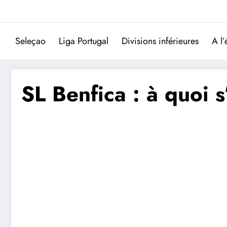
Aller
au
contenu
Seleçao
Liga Portugal
Divisions inférieures
A l’
SL Benfica : à quoi 