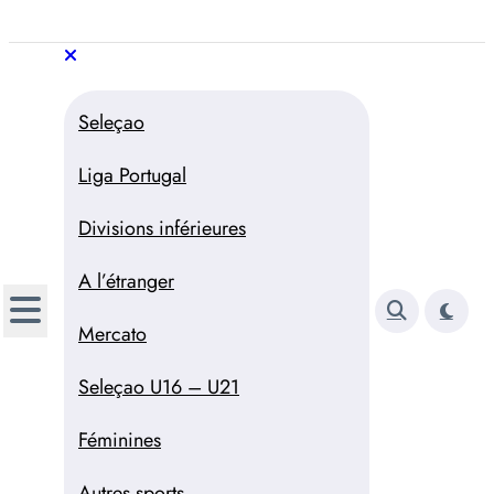
Aller
au
Trivela
L'actualité du football
contenu
portugais
Trivela
L'actualité du football portugais
Seleçao
Liga Portugal
Divisions inférieures
A l’étranger
Mercato
Seleçao U16 – U21
Féminines
Autres sports