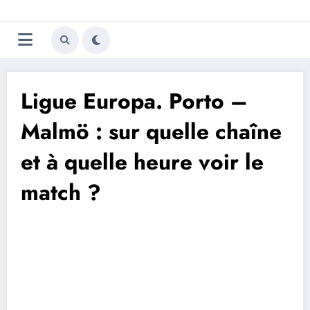
Aller
Trivela
L'actualité du football
au
contenu
portugais
Ligue Europa. Porto –
Malmö : sur quelle chaîne
et à quelle heure voir le
match ?