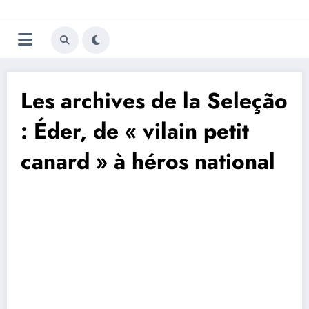
Aller
Trivela
L'actualité du football
au
contenu
portugais
Les archives de la Seleção
: Éder, de « vilain petit
canard » à héros national