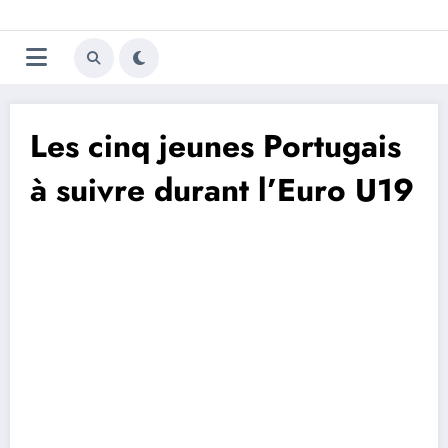
Aller
Trivela
L'actualité du football
au
contenu
portugais
Les cinq jeunes Portugais
à suivre durant l’Euro U19