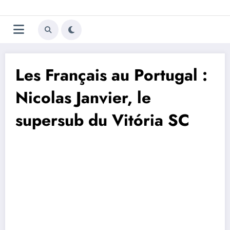
Aller
Trivela
L'actualité du football
au
contenu
portugais
Les Français au Portugal :
Nicolas Janvier, le
supersub du Vitória SC