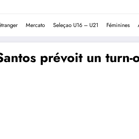
Trivela
L'actualité du football port
étranger
Mercato
Seleçao U16 – U21
Féminines
antos prévoit un turn-o