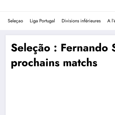
Aller
au
contenu
Seleçao
Liga Portugal
Divisions inférieures
A l’
Seleção : Fernando S
prochains matchs