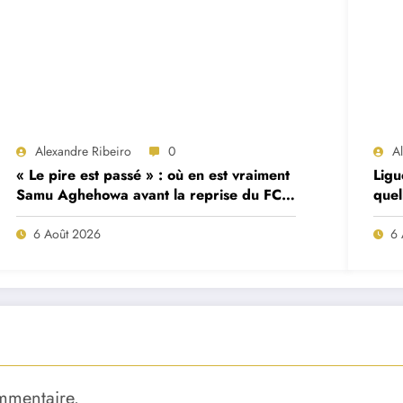
Alexandre Ribeiro
0
A
« Le pire est passé » : où en est vraiment
Ligu
Samu Aghehowa avant la reprise du FC
quel
Porto ?
mat
6 Août 2026
6 
mmentaire.