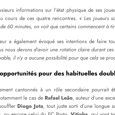
sieurs informations sur l’état physique de ses joueu
 au cours de ces quatre rencontres.
« Les joueurs so
 de 60 minutes, on voit que certains commencent à tir
eur a également évoqué ses intentions de faire tou
s nous devons d’avoir une rotation claire durant ces
able, il n’y a aucune possibilité pour que cela se pro
opportunités pour des habituelles doub
llement cantonnés à un rôle secondaire pourrait 
t notamment le cas de
Rafael Leão
, auteur d’une exce
souffler
Diogo Jota
, tout juste sorti d’une longue
s
, ou encore celui du FC Porto,
Vitinha
, qui vont to