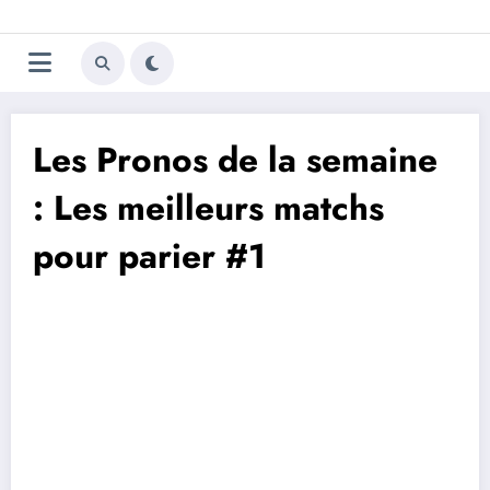
Aller
Trivela
L'actualité du football
au
contenu
portugais
Les Pronos de la semaine
: Les meilleurs matchs
pour parier #1