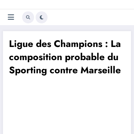
Aller
Trivela
L'actualité du football
au
contenu
portugais
Ligue des Champions : La
composition probable du
Sporting contre Marseille