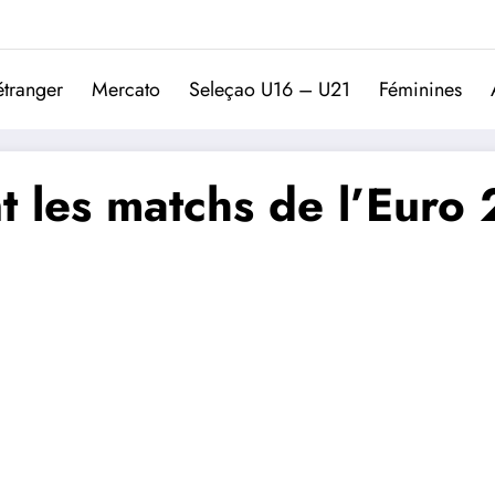
Trivela
L'actualité du football port
étranger
Mercato
Seleçao U16 – U21
Féminines
nt les matchs de l’Euro