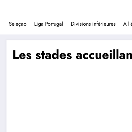
Aller
au
contenu
Seleçao
Liga Portugal
Divisions inférieures
A l’
Les stades accueilla