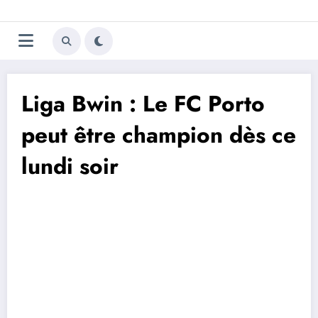
Aller
Trivela
L'actualité du football
au
contenu
portugais
Liga Bwin : Le FC Porto
peut être champion dès ce
lundi soir