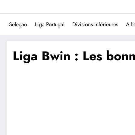
Aller
au
contenu
Seleçao
Liga Portugal
Divisions inférieures
A l’
Liga Bwin : Les bonn