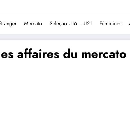
Trivela
L'actualité du football port
étranger
Mercato
Seleçao U16 – U21
Féminines
es affaires du mercato