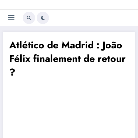
Aller
Trivela
L'actualité du football
au
contenu
portugais
Atlético de Madrid : João
Félix finalement de retour
?