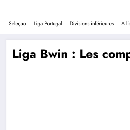
Aller
au
contenu
Seleçao
Liga Portugal
Divisions inférieures
A l’
Liga Bwin : Les com