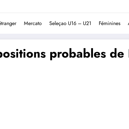
Trivela
L'actualité du football port
étranger
Mercato
Seleçao U16 – U21
Féminines
positions probables de