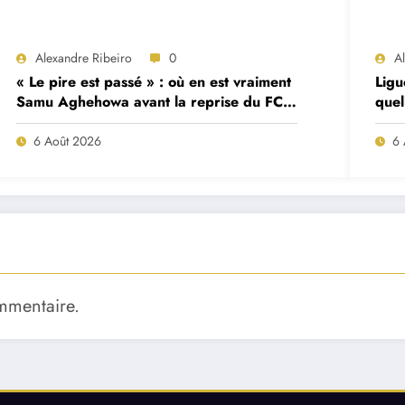
Alexandre Ribeiro
0
A
« Le pire est passé » : où en est vraiment
Ligu
Samu Aghehowa avant la reprise du FC
quel
Porto ?
mat
6 Août 2026
6 
mmentaire.