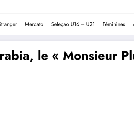
Trivela
L'actualité du football port
étranger
Mercato
Seleçao U16 – U21
Féminines
rabia, le « Monsieur P