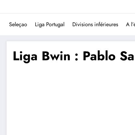
Aller
au
contenu
Seleçao
Liga Portugal
Divisions inférieures
A l’
Liga Bwin : Pablo Sa