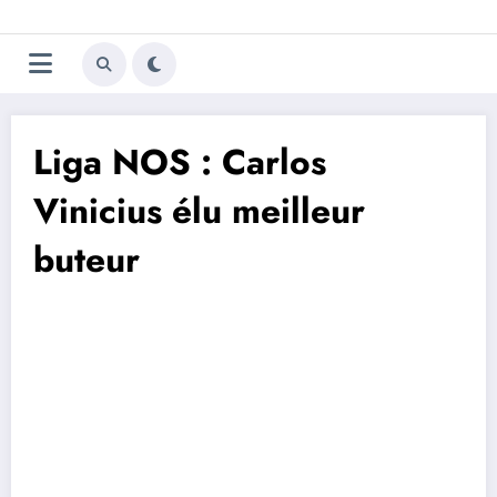
Aller
Trivela
L'actualité du football
au
contenu
portugais
Liga NOS : Carlos
Vinicius élu meilleur
buteur