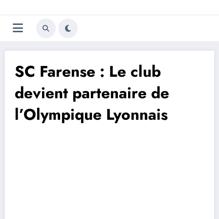
Aller
Trivela
L'actualité du football
au
contenu
portugais
SC Farense : Le club
devient partenaire de
l’Olympique Lyonnais