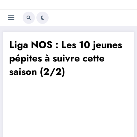
Aller
Trivela
L'actualité du football
au
contenu
portugais
Liga NOS : Les 10 jeunes
pépites à suivre cette
saison (2/2)