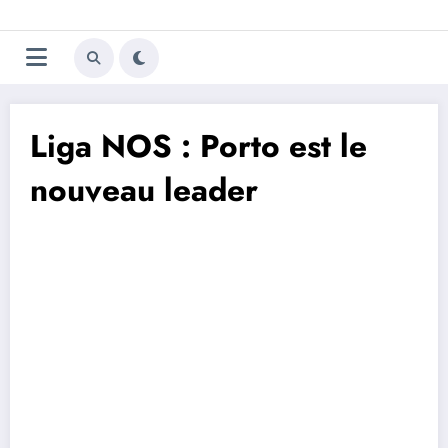
Aller
Trivela
L'actualité du football
au
contenu
portugais
Liga NOS : Porto est le
nouveau leader